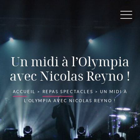
Un midi à l’Olympia
avec Nicolas Reyno !
ACCUEIL
>
REPAS SPECTACLES
>
UN MIDI À
L’OLYMPIA AVEC NICOLAS REYNO !