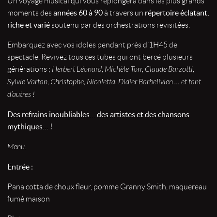
Un voyage musical qui vous replongera dans les plus grands
années 60 à 90
répertoire éclatant,
moments des
à travers un
riche et varié
soutenu par des orchestrations revisitées.
Embarquez avec vos idoles pendant près d’1H45 de
spectacle. Revivez tous ces tubes qui ont bercé plusieurs
générations ;
Herbert Léonard, Michèle Torr, Claude Barzotti,
Sylvie Vartan, Christophe, Nicoletta, Didier Barbelivien … et tant
d’autres !
Des refrains inoubliables… des artistes et des chansons
mythiques… !
Menu
:
Entrée :
Pana cotta de choux fleur, pomme Granny Smith, maquereau
fumé maison