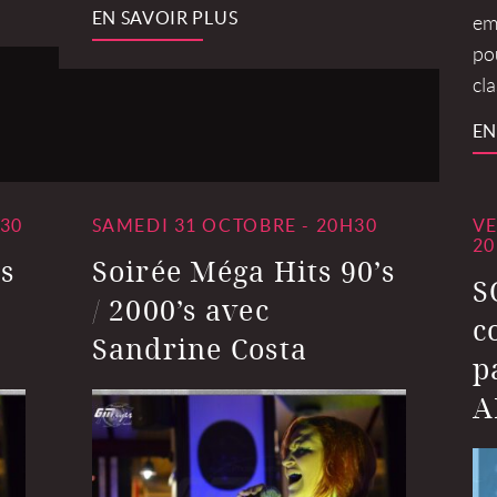
EN SAVOIR PLUS
em
pou
cl
EN
30
SAMEDI 31 OCTOBRE - 20H30
VE
20
s
Soirée Méga Hits 90’s
S
/ 2000’s avec
c
Sandrine Costa
p
A