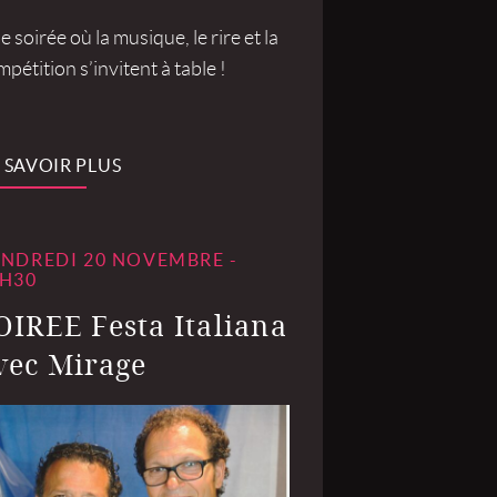
 soirée où la musique, le rire et la
pétition s’invitent à table !
 SAVOIR PLUS
NDREDI 20 NOVEMBRE -
H30
OIREE Festa Italiana
vec Mirage