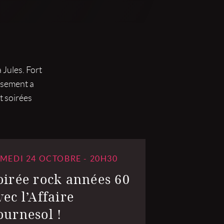
 Jules. Fort
issement a
t soirées
MEDI 24 OCTOBRE - 20H30
oirée rock années 60
vec l’Affaire
ournesol !