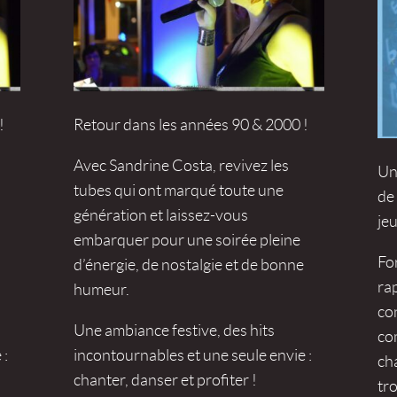
!
Retour dans les années 90 & 2000 !
Avec Sandrine Costa, revivez les
Une
tubes qui ont marqué toute une
de
génération et laissez-vous
jeu
embarquer pour une soirée pleine
Fo
d’énergie, de nostalgie et de bonne
ra
humeur.
co
Une ambiance festive, des hits
co
 :
incontournables et une seule envie :
ch
chanter, danser et profiter !
tr