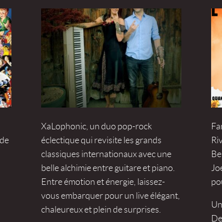
XaLophonic, un duo pop-rock
Fa
 de
éclectique qui revisite les grands
Ri
classiques internationaux avec une
Be
belle alchimie entre guitare et piano.
Joe
Entre émotion et énergie, laissez-
po
vous embarquer pour un live élégant,
Une
chaleureux et plein de surprises.
Den