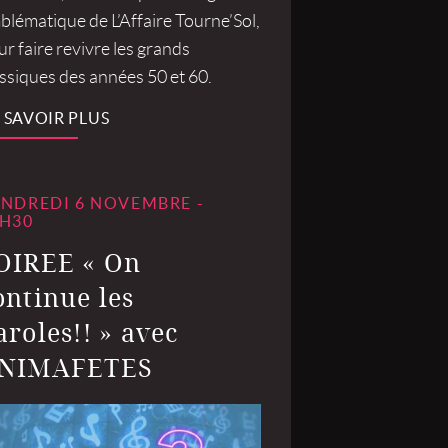
blématique de L’Affaire Tourne’Sol,
r faire revivre les grands
assiques des années 50 et 60.
 SAVOIR PLUS
NDREDI 6 NOVEMBRE -
H30
OIREE « On
ontinue les
aroles!! » avec
NIMAFETES