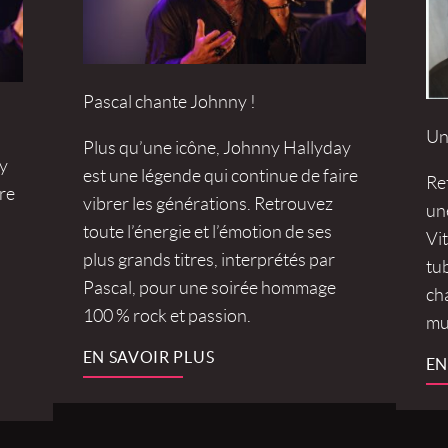
Pascal chante Johnny !
Une
Plus qu’une icône, Johnny Hallyday
y
est une légende qui continue de faire
Re
re
vibrer les générations. Retrouvez
un
toute l’énergie et l’émotion de ses
Vit
plus grands titres, interprétés par
tu
Pascal, pour une soirée hommage
ch
100 % rock et passion.
mus
EN SAVOIR PLUS
EN