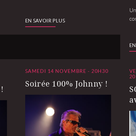
Une
com
EN SAVOIR PLUS
EN
SAMEDI 14 NOVEMBRE - 20H30
VE
20
Soirée 100% Johnny !
!
S
a