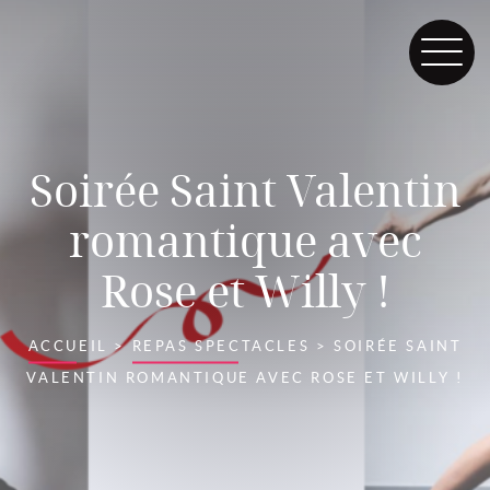
Soirée Saint Valentin
romantique avec
Rose et Willy !
ACCUEIL
>
REPAS SPECTACLES
>
SOIRÉE SAINT
VALENTIN ROMANTIQUE AVEC ROSE ET WILLY !