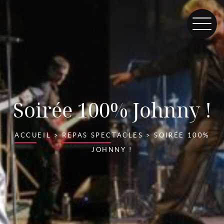
Soirée 100% Johnny !
ACCUEIL
>
REPAS SPECTACLES
>
SOIRÉE 100%
JOHNNY !