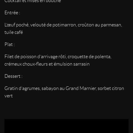
Cocktail et mises en bouche
Entrée :
L’œuf poché, velouté de potimarron, croûton au parmesan,
tuile café
Plat :
Filet de poisson d’arrivage rôti, croquette de polenta,
crémeux choux-fleurs et émulsion sarrasin
Dessert :
Gratin d’agrumes, sabayon au Grand Marnier, sorbet citron
vert