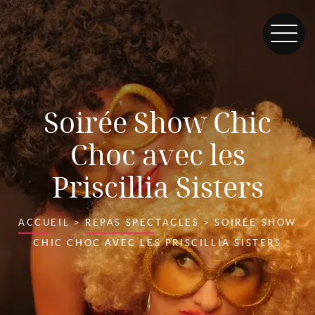
Soirée Show Chic
Choc avec les
Priscillia Sisters
ACCUEIL
>
REPAS SPECTACLES
>
SOIRÉE SHOW
CHIC CHOC AVEC LES PRISCILLIA SISTERS