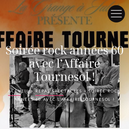
Soirée rock années 60
avec l’Affaire
Tournesol !
ACCUEIL
>
REPAS SPECTACLES
>
SOIRÉE ROCK
ANNÉES 60 AVEC L’AFFAIRE TOURNESOL !